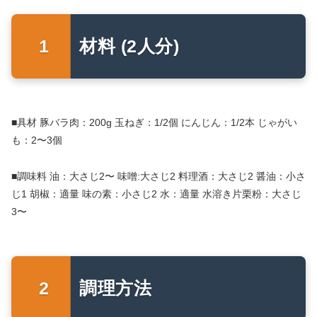
材料 (2人分)
■具材 豚バラ肉：200g 玉ねぎ：1/2個 にんじん：1/2本 じゃがい
も：2〜3個
■調味料 油：大さじ2〜 味噌:大さじ2 料理酒：大さじ2 醤油：小さ
じ1 胡椒：適量 味の素：小さじ2 水：適量 水溶き片栗粉：大さじ
3〜
調理方法