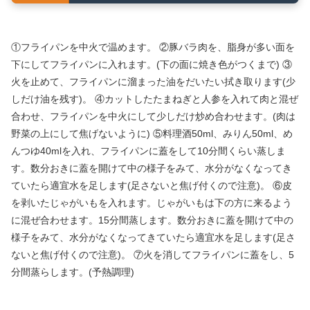
①フライパンを中火で温めます。 ②豚バラ肉を、脂身が多い面を
下にしてフライパンに入れます。(下の面に焼き色がつくまで) ③
火を止めて、フライパンに溜まった油をだいたい拭き取ります(少
しだけ油を残す)。 ④カットしたたまねぎと人参を入れて肉と混ぜ
合わせ、フライパンを中火にして少しだけ炒め合わせます。(肉は
野菜の上にして焦げないように) ⑤料理酒50ml、みりん50ml、め
んつゆ40mlを入れ、フライパンに蓋をして10分間くらい蒸しま
す。数分おきに蓋を開けて中の様子をみて、水分がなくなってき
ていたら適宜水を足します(足さないと焦げ付くので注意)。 ⑥皮
を剥いたじゃがいもを入れます。じゃがいもは下の方に来るよう
に混ぜ合わせます。15分間蒸します。数分おきに蓋を開けて中の
様子をみて、水分がなくなってきていたら適宜水を足します(足さ
ないと焦げ付くので注意)。 ⑦火を消してフライパンに蓋をし、5
分間蒸らします。(予熱調理)