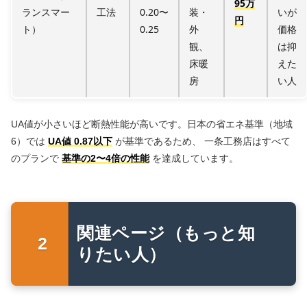
95万
ランスマー
工法
0.20〜
装・
いが
円
ト）
0.25
外
価格
観、
は抑
床暖
えた
房
い人
UA値が小さいほど断熱性能が高いです。日本の省エネ基準（地域
6）では
UA値 0.87以下
が基準であるため、 一条工務店はすべて
のプランで
基準の2〜4倍の性能
を達成しています。
関連ページ（もっと知
りたい人）