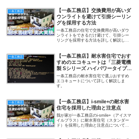
【一条工務店】交換費用が高いダ
一条工務店
ウンライトを避けて引掛シーリン
グを採用する方法
一条工務店の住宅で交換費用が高いダウ
ンライトをできるだけ避けて、引掛シー
リングを採用する方法を詳しく解説しま
す。
【一条工務店】耐水害住宅でおす
一条工務店
すめのエコキュートは「三菱電機
製 Sシリーズ ハイパワータイプ
460L」
一条工務店の耐水害住宅で選ぶおすすめ
エコキュートについて詳しく解説しま
す。
【一条工務店】i-smile+の耐水害
一条工務店
住宅を採用した理由と注意点
我が家が一条工務店のi-smile+（アイスマ
イルプラス）に耐水害住宅（スタンダー
ド）を採用した理由と注意点について詳
しく解説します。