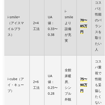
コス
パと
i-
性能
i-smile+
UA
smile
70〜
のバ
（アイスマ
2×4
値：
より
85万
ラン
イルプラ
工法
0.33〜
設備
円
スを
ス）
0.38
が充
取り
実
たい
人
コス
パ重
全館
視で
UA
床暖
i-cube（ア
75〜
性能
2×6
値：
房、
イ・キュー
90万
も妥
工法
0.25〜
シン
ブ）
円
協し
0.28
プル
たく
外観
ない