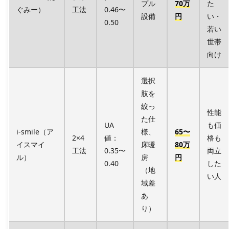
プル
70万
た
ぐみー）
工法
0.46〜
設備
円
い・
0.50
若い
世帯
向け
選択
肢を
絞っ
性能
た仕
UA
も価
i-smile（ア
様、
65〜
2×4
値：
格も
イスマイ
床暖
80万
工法
0.35〜
両立
ル）
房
円
0.40
した
（地
い人
域差
あ
り）