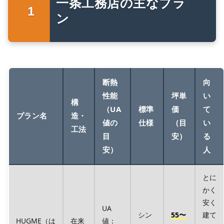
一条工務店の主なプラ
ン
断熱
向
性能
坪単
い
構
（UA
標準
価
て
プラン名
造・
値の
仕様
（目
い
工法
目
安）
る
安）
人
とに
かく
安く
UA
シン
55〜
建て
HUGME（は
在来
値：