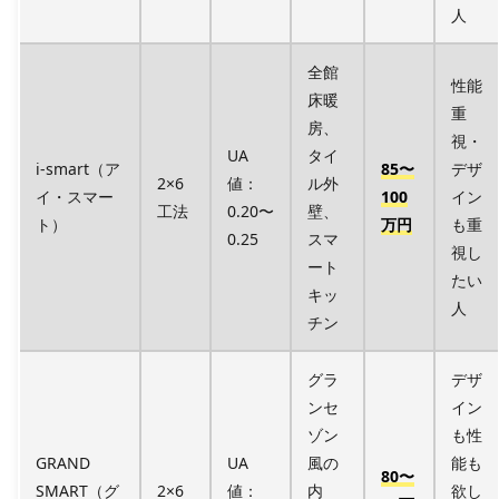
人
全館
性能
床暖
重
房、
視・
UA
タイ
i-smart（ア
85〜
デザ
2×6
値：
ル外
イ・スマー
100
イン
工法
0.20〜
壁、
ト）
万円
も重
0.25
スマ
視し
ート
たい
キッ
人
チン
グラ
デザ
ンセ
イン
ゾン
も性
GRAND
UA
風の
能も
80〜
SMART（グ
2×6
値：
内
欲し