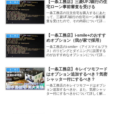
【一条工務店】三菱UFJ銀行の住
一条工務店
宅ローン事前審査を受ける
一条工務店の注文住宅を購入するにあた
って、三菱UFJ銀行の住宅ローン事前審
査を受けたので、その内容について詳し
く解説します。
【一条工務店】i-smile+のおすす
一条工務店
めオプション（我が家で採用）
一条工務店のi-smile+（アイスマイルプラ
ス）のリビングとダイニングに設置する
のがおすすめなオプションについて詳し
く解説します。
【一条工務店】キレイツモフード
一条工務店
はオプション追加するべき？気密
シャッター付にするべき？
一条工務店のキレイツモフードはオプシ
ョン追加するべきか、また、気密シャッ
ター付にするべきかについて詳しく解説
します。