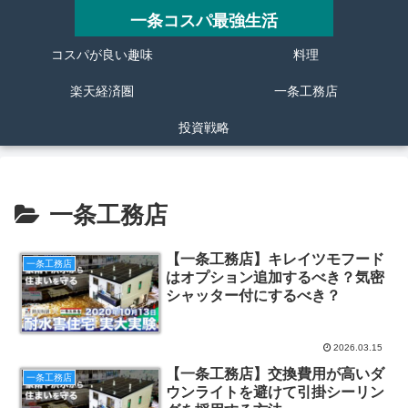
一条コスパ最強生活
コスパが良い趣味
料理
楽天経済圏
一条工務店
投資戦略
一条工務店
【一条工務店】キレイツモフード
一条工務店
はオプション追加するべき？気密
シャッター付にするべき？
2026.03.15
【一条工務店】交換費用が高いダ
一条工務店
ウンライトを避けて引掛シーリン