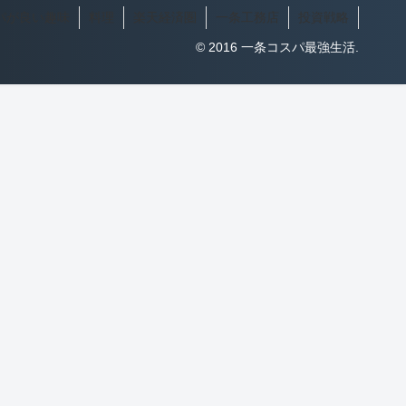
パが良い趣味
料理
楽天経済圏
一条工務店
投資戦略
© 2016 一条コスパ最強生活.